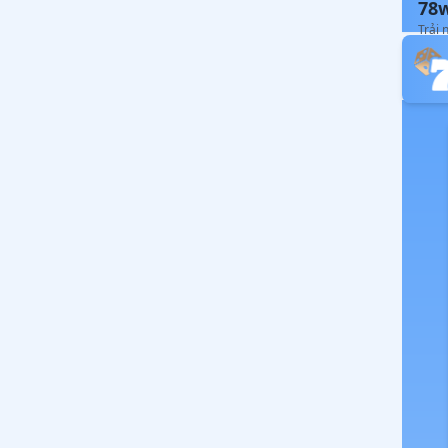
78
Trải 