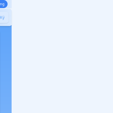
ống
Ký